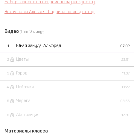
Набор классов по современному искусству
Все классы Алексея Шадрина по искусству
Видео
(1 час 13 минут)
Юная зануда. Альфред
1
07:02
Цветы
2
23:51
Город
3
11:37
Пейзажи
4
09:22
Черепа
5
08:56
Абстракция
6
12:39
Материалы класса