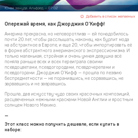
Юная зануда. Альфред — 07:02
Добавить в список желаемых
Опережай время, как Джорджия О’Кифф!
Америка прекрасна, но неповоротлива — ей понадобилось
почти 20 лет, чтобы расслышать, наконец, как бурлит мода
на абстрактное в Европе, и еще 20, чтобы импортировать её
в форме абстрактного американского экспрессионизма. И
только маленькая, стройная и очень умная девушка всё
поняла раньше всех и всех переиграла своими
псевдоцветами, псевдогородами, псевдочерепами и
псевдогорами. Джорджия О'Кифф — прошла по лезвию
беспредметности — не поранившись, не сорвавшись, не
зарвавшись и не завравшись.
Прошла, дав искусству чудо своих красочных композиций,
расцвеченных нежными красками Новой Англии и яростным
солнцем Нового Мехико.
—
Этот класс можно получить дешевле, если купить в
наборе: