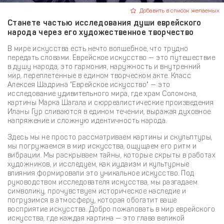
Добавить в список желаемых
Станете частью исследования души еврейского
народа через его художественное творчество
В мире искусства есть нечто волшебное, что трудно
передать словами. Еврейское искусство — это путешествие
в душу народа, это гармония, наружность и внутренний
мир, переплетенные в едином творческом акте. Класс
Алексея Шадрина "Еврейское искусство" — это
исследование удивительного мира, где храм Соломона,
картины Марка Шагала и сюрреалистические произведения
Иланы Гур сливаются в едином течении, выражая духовное
напряжение и сложную идентичность народа.
Здесь мы не просто рассматриваем картины и скульптуры,
мы погружаемся в мир искусства, ощущаем его ритм и
вибрации. Мы раскрываем тайны, которые скрыты в работах
художников, и исследуем, как иудаизм и культурные
влияния формировали это уникальное искусство. Под
руководством исследователя искусства, мы разгадаем
символику, прочувствуем историческое наследие и
погрузимся в атмосферу, которая обогатит ваше
восприятие искусства. Добро пожаловать в мир еврейского
искусства, где каждая картина — это глава великой