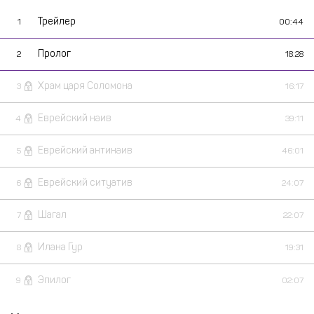
Трейлер
1
00:44
Пролог
2
18:28
Храм царя Соломона
3
16:17
Еврейский наив
4
39:11
Еврейский антинаив
5
46:01
Еврейский ситуатив
6
24:07
Шагал
7
22:07
Илана Гур
8
19:31
Эпилог
9
02:07