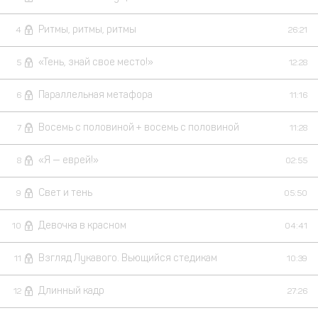
Ритмы, ритмы, ритмы
4
26:21
«Тень, знай свое место!»
5
12:28
Параллельная метафора
6
11:16
Восемь с половиной + восемь с половиной
7
11:28
«Я — еврей!»
8
02:55
Свет и тень
9
05:50
Девочка в красном
10
04:41
Взгляд Лукавого. Вьющийся стедикам
11
10:39
Длинный кадр
12
27:26