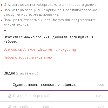
Откроете секрет спилберговского финансового успеха.
Возьмете на вооружение оригинальное спилберговское
through-an-object-кадрирование.
Прочувствуете возможности frames similarity в технике
кинокатексиса.
—
Этот класс можно получить дешевле, если купить в
наборе:
Все классы Алексея Шадрина по искусству
Набор классов Легенды кино
Видео
(2 часа 58 минут)
Художественная ценность кинофильма
1
25:05
Стивен Спилберг о себе
2
04:50
Автомобили — сущности
3
27:11