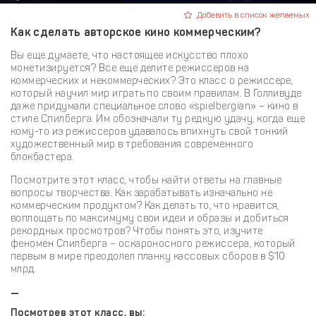
Добавить в список желаемых
Как сделать авторское кино коммерческим?
Вы еще думаете, что настоящее искусство плохо
монетизируется? Все еще делите режиссеров на
коммерческих и некоммерческих? Это класс о режиссере,
который научил мир играть по своим правилам. В Голливуде
даже придумали специальное слово «spielbergian» – кино в
стиле Спилберга. Им обозначали ту редкую удачу, когда еще
кому-то из режиссеров удавалось впихнуть свой тонкий
художественный мир в требования современного
блокбастера.
Посмотрите этот класс, чтобы найти ответы на главные
вопросы творчества. Как зарабатывать изначально не
коммерческим продуктом? Как делать то, что нравится,
воплощать по максимуму свои идеи и образы и добиться
рекордных просмотров? Чтобы понять это, изучите
феномен Спилберга – оскароносного режиссера, который
первым в мире преодолел планку кассовых сборов в $10
млрд.
—
Посмотрев этот класс, вы: