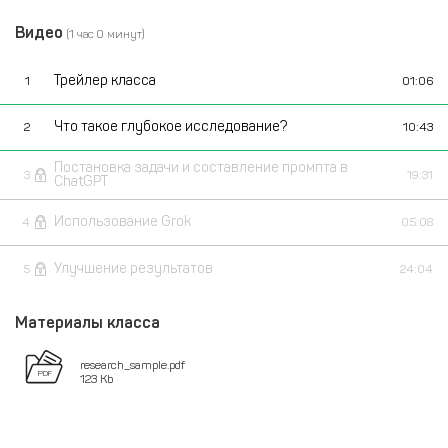
Видео
(1 час 0 минут)
Трейлер класса
1
01:06
Что такое глубокое исследование?
2
10:43
Постановка задачи и составление промпта в
3
19:31
ChatGPT
Использование Grok
4
05:08
Улучшение результатов
5
24:04
Материалы класса
research_sample.pdf
123 Kb