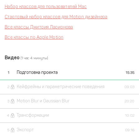
Набор классов для пользователей Mac
Стартовый набор классов для Motion дизайнера
Все классы Дмитрия Ларионова
Все классы по Apple Motion
Видео
(1 час 4 минуты)
Подготовка проекта
1
15:35
Кейфреймы и параметрические поведения
2
09:03
Motion Blur и Gaussian Blur
3
20:20
Трансформации
4
10:02
Экспорт
5
09:16