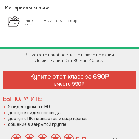
Материалы класса
Project and MOV File Sources.zip
51 Mb
Вы можете приобрести этот класс по акции.
До окончания
15
30
39
Купите этот класс за
690
вместо
990
ВЫ ПОЛУЧИТЕ:
5 видео уроков в HD
доступ к видео навсегда
доступ с ПК, планшетов и смартфонов
общение в закрытой группе