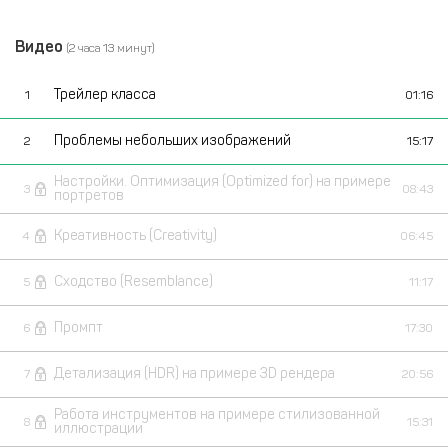
Видео
(2 часа 13 минут)
Трейлер класса
1
01:16
Проблемы небольших изображений
2
15:17
Настройки. Оптимизация (Optimized for) на примере
3
08:43
портретов
Креативность (Creativity)
4
06:45
Сходство (Resemblance)
5
11:17
Промпт
6
17:30
Детализация (HDR) на примере 3D рендера
7
20:56
Работа инструментов на примере стилизованной
8
15:31
иллюстрации