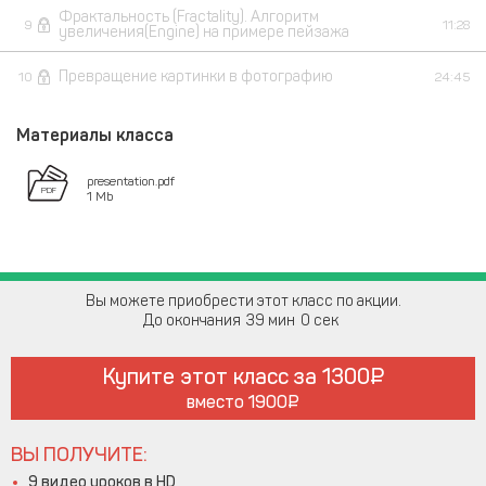
Фрактальность (Fractality). Алгоритм
9
11:28
увеличения(Engine) на примере пейзажа
Превращение картинки в фотографию
10
24:45
Материалы класса
presentation.pdf
1 Mb
Вы можете приобрести этот класс по акции.
До окончания
39
0
Купите этот класс за
1300
вместо
1900
ВЫ ПОЛУЧИТЕ:
9 видео уроков в HD