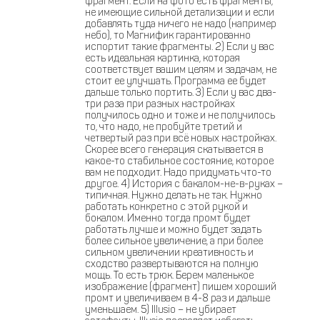
фрагмент. Если на фото есть фрагменты,
не имеющие сильной детализации и если
добавлять туда ничего не надо (например
небо), то Магнифик гарантированно
испортит такие фрагменты. 2) Если у вас
есть идеальная картинка, которая
соответствует вашим целям и задачам, не
стоит ее улучшать. Программа ее будет
дальше только портить. 3) Если у вас два-
три раза при разных настройках
получилось одно и тоже и не получилось
то, что надо, не пробуйте третий и
четвертый раз при всё новых настройках.
Скорее всего генерация скатывается в
какое-то стабильное состояние, которое
вам не подходит. Надо придумать что-то
другое. 4) История с бакалом-не-в-руках –
типичная. Нужно делать не так. Нужно
работать конкретно с этой рукой и
бокалом. Именно тогда промт будет
работать лучше и можно будет задать
более сильное увеличение, а при более
сильном увеличении креативность и
сходство развертываются на полную
мощь. То есть трюк. Берем маленькое
изображение (фрагмент) пишем хороший
промт и увеличиваем в 4-8 раз и дальше
уменьшаем. 5) Illusio – не убирает