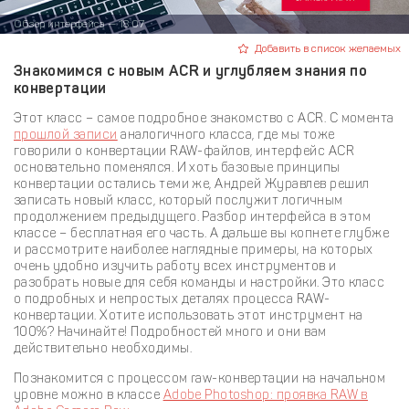
Обзор интерфейса — 18:07
Добавить в список желаемых
Знакомимся с новым ACR и углубляем знания по
конвертации
Этот класс – самое подробное знакомство с ACR. С момента
прошлой записи
аналогичного класса, где мы тоже
говорили о конвертации RAW-файлов, интерфейс ACR
основательно поменялся. И хоть базовые принципы
конвертации остались теми же, Андрей Журавлев решил
записать новый класс, который послужит логичным
продолжением предыдущего. Разбор интерфейса в этом
классе – бесплатная его часть. А дальше вы копнете глубже
и рассмотрите наиболее наглядные примеры, на которых
очень удобно изучить работу всех инструментов и
разобрать новые для себя команды и настройки. Это класс
о подробных и непростых деталях процесса RAW-
конвертации. Хотите использовать этот инструмент на
100%? Начинайте! Подробностей много и они вам
действительно необходимы.
Познакомится с процессом raw-конвертации на начальном
уровне можно в классе
Adobe Photoshop: проявка RAW в