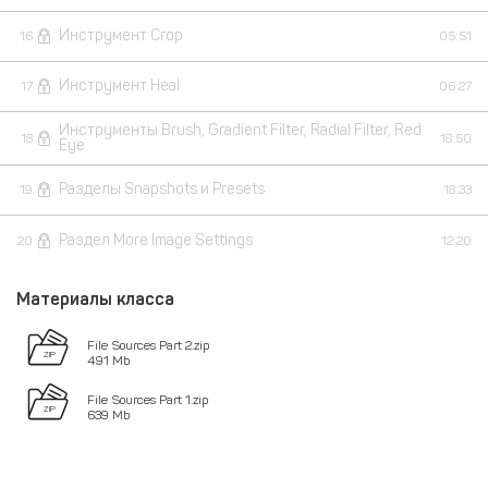
Инструмент Crop
16
05:51
Инструмент Heal
17
06:27
Инструменты Brush, Gradient Filter, Radial Filter, Red
18
18:50
Eye
Разделы Snapshots и Presets
19
18:33
Раздел More Image Settings
20
12:20
Материалы класса
File Sources Part 2.zip
491 Mb
File Sources Part 1.zip
639 Mb