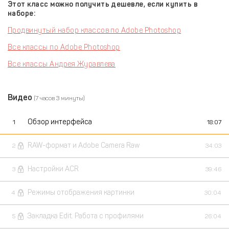
Этот класс можно получить дешевле, если купить в
наборе:
Продвинутый набор классов по Adobe Photoshop
Все классы по Adobe Photoshop
Все классы Андрея Журавлева
Видео
(7 часов 3 минуты)
Обзор интерфейса
1
18:07
RAW-формат и Adobe Camera Raw
2
34:03
Настройки ACR
3
39:46
Режимы отображения картинки
4
30:04
Закладка Edit. Работа с профилями
5
26:04