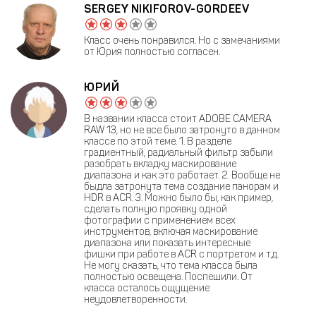
SERGEY NIKIFOROV-GORDEEV
Класс очень понравился. Но с замечаниями
от Юрия полностью согласен.
ЮРИЙ
В названии класса стоит ADOBE CAMERA
RAW 13, но не все было затронуто в данном
классе по этой теме. 1. В разделе
градиентный, радиальный фильтр забыли
разобрать вкладку маскирование
диапазона и как это работает. 2. Вообще не
быдла затронута тема создание панорам и
HDR в ACR. 3. Можно было бы, как пример,
сделать полную проявку одной
фотографии с применением всех
инструментов, включая маскирование
диапазона или показать интересные
фишки при работе в ACR c портретом и т.д.
Не могу сказать, что тема класса была
полностью освещена. Поспешили. От
класса осталось ощущение
неудовлетворенности.