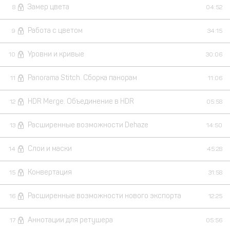
Замер цвета
8
04:52
Работа с цветом
9
34:15
Уровни и кривые
10
30:06
Panorama Stitch. Сборка панорам
11
11:06
HDR Merge. Объединение в HDR
12
05:58
Расширенные возможности Dehaze
13
14:50
Слои и маски
14
45:28
Конвертация
15
31:58
Расширенные возможности нового экспорта
16
12:25
Аннотации для ретушера
17
05:56