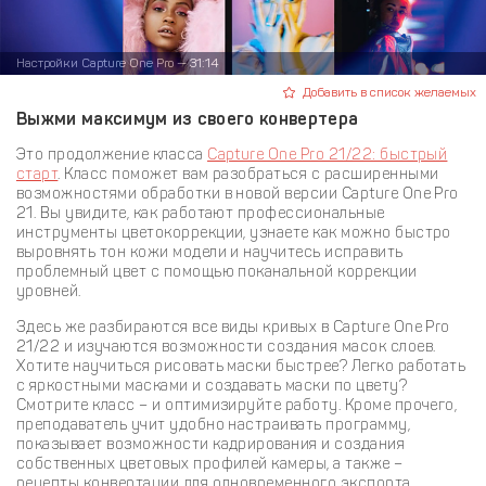
Настройки Capture One Pro — 31:14
Добавить в список желаемых
Выжми максимум из своего конвертера
Это продолжение класса
Capture One Pro 21/22: быстрый
старт
. Класс поможет вам разобраться с расширенными
возможностями обработки в новой версии Capture One Pro
21. Вы увидите, как работают профессиональные
инструменты цветокоррекции, узнаете как можно быстро
выровнять тон кожи модели и научитесь исправить
проблемный цвет с помощью поканальной коррекции
уровней.
Здесь же разбираются все виды кривых в Capture One Pro
21/22 и изучаются возможности создания масок слоев.
Хотите научиться рисовать маски быстрее? Легко работать
с яркостными масками и создавать маски по цвету?
Смотрите класс – и оптимизируйте работу. Кроме прочего,
преподаватель учит удобно настраивать программу,
показывает возможности кадрирования и создания
собственных цветовых профилей камеры, а также –
рецепты конвертации для одновременного экспорта