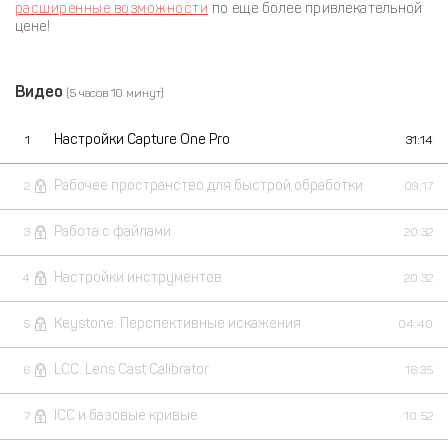
расширенные возможности
по еще более привлекательной
цене!
Видео
(5 часов 10 минут)
Настройки Capture One Pro
1
31:14
Рабочее пространство для быстрой обработки
2
09:17
Работа с файлами
3
20:32
Настройки инструментов
4
20:32
Keystone. Перспективные искажения
5
04:40
LCC. Lens Cast Calibrator
6
16:35
ICC и базовые кривые
7
10:52