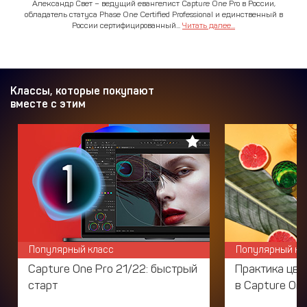
Александр Свет – ведущий евангелист Capture One Pro в России,
обладатель статуса Phase One Certified Professional и единственный в
России сертифицированный...
Читать далее...
Классы, которые покупают
вместе с этим
Популярный класс
Популярный кл
Capture One Pro 21/22: быстрый
Практика цве
старт
в Capture One