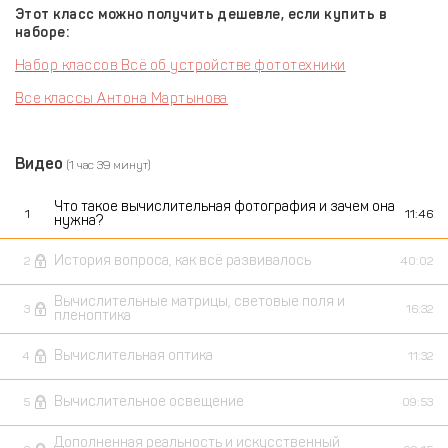
Этот класс можно получить дешевле, если купить в
наборе:
Набор классов Всё об устройстве фототехники
Все классы Антона Мартынова
Видео
(1 час 39 минут)
Что такое вычислительная фотография и зачем она
1
11:46
нужна?
История вопроса, как всё развивалось
2
40:02
Вычислительные матрицы, световые поля и
3
16:32
пленоптика
Вычислительная оптика
4
11:32
Вычислительное освещение
5
09:53
Дополненная реальность и искусственный