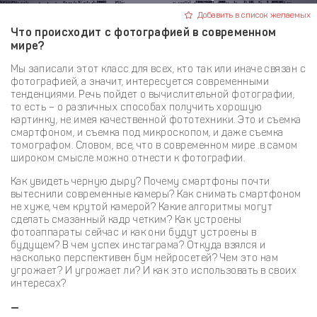
Добавить в список желаемых
Что происходит с фотографией в современном
мире?
Мы записали этот класс для всех, кто так или иначе связан с
фотографией, а значит, интересуется современными
тенденциями. Речь пойдет о вычислительной фотографии,
то есть – о различных способах получить хорошую
картинку, не имея качественной фототехники. Это и съемка
смартфоном, и съемка под микроскопом, и даже съемка
томографом. Словом, все, что в современном мире .в самом
широком смысле можно отнести к фотографии.
Как увидеть черную дыру? Почему смартфоны почти
вытеснили современные камеры? Как снимать смартфоном
не хуже, чем крутой камерой? Какие алгоритмы могут
сделать смазанный кадр четким? Как устроены
фотоаппараты сейчас и как они будут устроены в
будущем? В чем успех инстаграма? Откуда взялся и
насколько перспективен бум нейросетей? Чем это нам
угрожает? И угрожает ли? И как это использовать в своих
интересах?
—