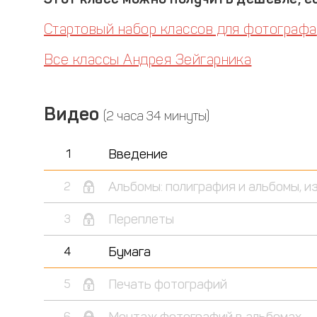
Стартовый набор классов для фотографа
Все классы Андрея Зейгарника
Видео
(2 часа 34 минуты)
Введение
1
Альбомы: полиграфия и альбомы, 
2
Переплеты
3
Бумага
4
Печать фотографий
5
Монтаж фотографий в альбомах
6