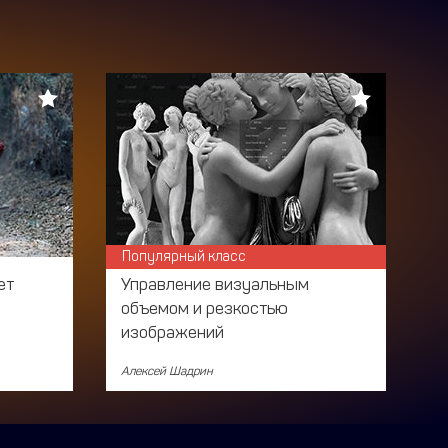
Популярный класс
ет
Управление визуальным
объемом и резкостью
изображений
Алексей Шадрин