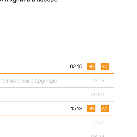
02:10
HD
SD
изготовленные вручную
47:53
20:02
15:18
HD
SD
07:51
06:24