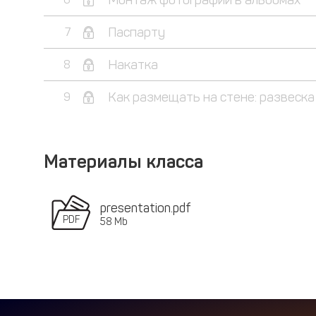
Паспарту
7
Накатка
8
Как размещать на стене: развеска
9
Материалы класса
presentation.pdf
58 Mb