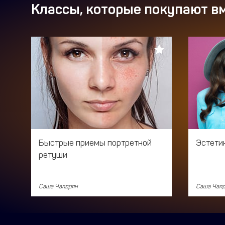
Классы, которые покупают вм
Быстрые приемы портретной
Эстети
ретуши
Саша Чалдрян
Саша Чал