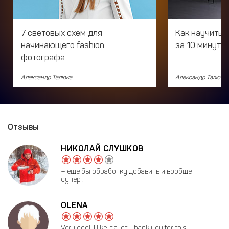
7 световых схем для
Как научить 
начинающего fashion
за 10 минут?
фотографа
Александр Талюка
Александр Талюка
Отзывы
НИКОЛАЙ СЛУШКОВ
+ еще бы обработку добавить и вообще
супер !
OLENA
Very cool! I like it a lot! Thank you for this