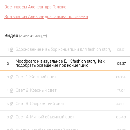
Все классы Александра Талюка
Все классы Александра Талюка по съемке
Видео
(2 часа 41 минута)
Вдохновение и выбор концепции для fashion story
1
08:01
Moodboard и визуальное ДНК fashion story. Как
2
05:37
подобрать освещение под концепцию
Свет 1. Жесткий свет
3
08:04
Свет 2. Красный свет
4
17:04
Свет 3. Сверхмягкий свет
5
04:09
Свет 4. Мягкий объемный свет
6
05:46