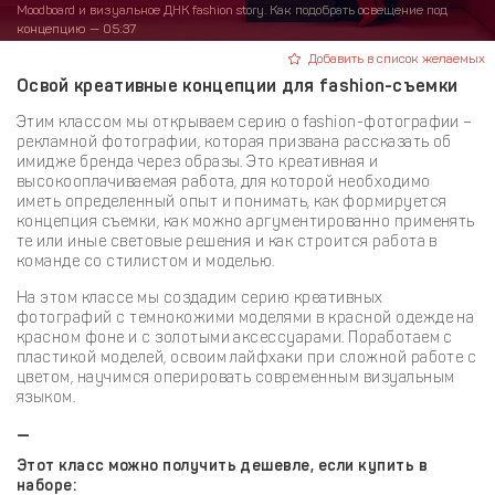
Moodboard и визуальное ДНК fashion story. Как подобрать освещение под
концепцию — 05:37
Добавить в список желаемых
Освой креативные концепции для fashion-съемки
Этим классом мы открываем серию о fashion-фотографии –
рекламной фотографии, которая призвана рассказать об
имидже бренда через образы. Это креативная и
высокооплачиваемая работа, для которой необходимо
иметь определенный опыт и понимать, как формируется
концепция съемки, как можно аргументированно применять
те или иные световые решения и как строится работа в
команде со стилистом и моделью.
На этом классе мы создадим серию креативных
фотографий с темнокожими моделями в красной одежде на
красном фоне и с золотыми аксессуарами. Поработаем с
пластикой моделей, освоим лайфхаки при сложной работе с
цветом, научимся оперировать современным визуальным
языком.
—
Этот класс можно получить дешевле, если купить в
наборе: