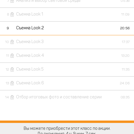
Анализ и выбор световой среды
7
05:38
Съемка Look 1
8
11:09
Съемка Look 2
9
20:56
Съемка Look 3
10
17:37
Съемка Look 4
11
13:20
Съемка Look 5
12
11:35
Съемка Look 6
13
24:06
Отбор итоговых фото и составление серии
14
08:35
Вы можете приобрести этот класс по акции.
До окончания
4
9
7