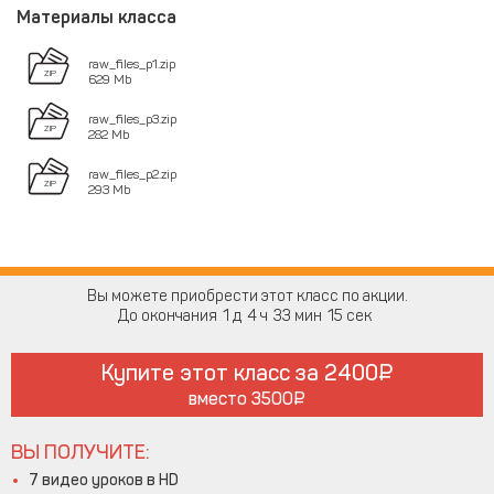
Материалы класса
raw_files_p1.zip
629 Mb
raw_files_p3.zip
282 Mb
raw_files_p2.zip
293 Mb
Вы можете приобрести этот класс по акции.
До окончания
1
4
33
15
Купите этот класс за
2400
вместо
3500
ВЫ ПОЛУЧИТЕ:
7 видео уроков в HD