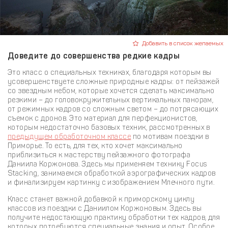
Добавить в список желаемых
Доведите до совершенства редкие кадры
Это класс о специальных техниках, благодаря которым вы
усовершенствуете сложные природные кадры: от пейзажей
со звездным небом, которые хочется сделать максимально
резкими – до головокружительных вертикальных панорам,
от режимных кадров со сложным светом – до потрясающих
съемок с дронов. Это материал для перфекционистов,
которым недостаточно базовых техник, рассмотренных в
предыдущем обработочном классе
по мотивам поездки в
Приморье. То есть, для тех, кто хочет максимально
приблизиться к мастерству пейзажного фотографа
Даниила Коржонова. Здесь мы применяем технику Focus
Stacking, занимаемся обработкой аэрографических кадров
и финализируем картинку с изображением Млечного пути.
Класс станет важной добавкой к приморскому циклу
классов из поездки с Даниилом Коржоновым. Здесь вы
получите недостающую практику обработки тех кадров, для
которых потребуются специальные знания и опыт. Особое