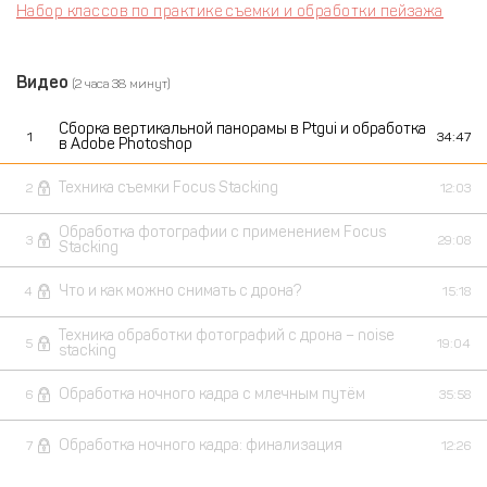
Набор классов по практике съемки и обработки пейзажа
Видео
(2 часа 38 минут)
Сборка вертикальной панорамы в Ptgui и обработка
1
34:47
в Adobe Photoshop
Техника съемки Focus Stacking
2
12:03
Обработка фотографии с применением Focus
3
29:08
Stacking
Что и как можно снимать с дрона?
4
15:18
Техника обработки фотографий с дрона – noise
5
19:04
stacking
Обработка ночного кадра с млечным путём
6
35:58
Обработка ночного кадра: финализация
7
12:26