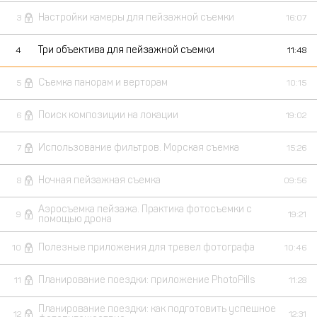
Настройки камеры для пейзажной съемки
3
16:07
Три объектива для пейзажной съемки
4
11:48
Съемка панорам и верторам
5
10:15
Поиск композиции на локации
6
19:02
Использование фильтров. Морская съемка
7
15:26
Ночная пейзажная съемка
8
09:56
Аэросъемка пейзажа. Практика фотосъемки с
9
19:21
помощью дрона
Полезные приложения для тревел фотографа
10
10:46
Планирование поездки: приложение PhotoPills
11
11:28
Планирование поездки: как подготовить успешное
12
12:31