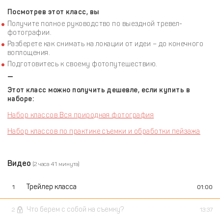
Посмотрев этот класс, вы
Получите полное руководство по выездной тревел-
фотографии.
Разберете как снимать на локации от идеи – до конечного
воплощения.
Подготовитесь к своему фотопутешествию.
—
Этот класс можно получить дешевле, если купить в
наборе:
Набор классов Вся природная фотография
Набор классов по практике съемки и обработки пейзажа
Видео
(2 часа 41 минута)
Трейлер класса
1
01:00
Что берем с собой на съемку?
2
13:37