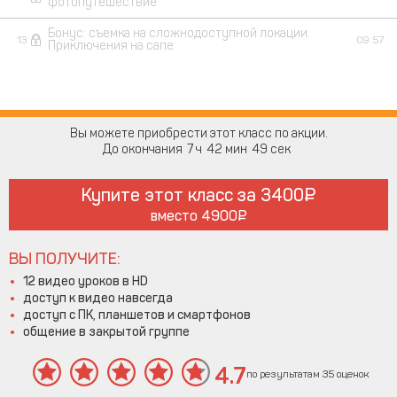
фотопутешествие
Бонус: съемка на сложнодоступной локации.
13
09:57
Приключения на сапе
Вы можете приобрести этот класс по акции.
До окончания
7
42
49
Купите этот класс за
3400
вместо
4900
ВЫ ПОЛУЧИТЕ:
12 видео уроков в HD
доступ к видео навсегда
доступ с ПК, планшетов и смартфонов
общение в закрытой группе
4.7
по результатам 35 оценок