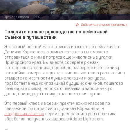
Трейлер класса — 01:00
Добавить в список желаемых
Получите полное руководство по пейзажной
съемке в путешествии
Это самый полный мастер-класс известного пейзажиста
Даниила Коржонова, в рамках которого вы сможете
отправиться с ним в потрясающе живописные уголки
Приморского края. Вы вместе соберете рюкзак
фотопутешественника, подробно разберете всю технику,
настройки камеры и подходы к использованию разных линз,
отыщете на местности лучшие локации и ракурсы,
поработаете над композицией будущих снимков, пошагово
реализуете съемку морского пейзажа и аэросъемку с
дрона, природную съемку в разное время суток.
Это первый класс из серии практических классов по
пейзажной фотографии от Даниила Коржонова. В
следующих классах
серии будет рассмотрена практика
обработки полученных кадров в Adobe Lightroom.
—