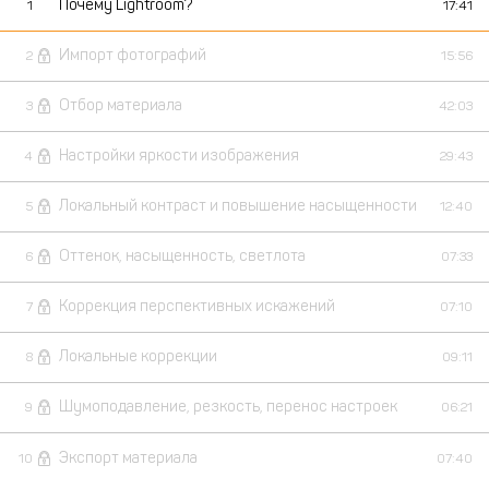
Почему Lightroom?
1
17:41
Импорт фотографий
2
15:56
Отбор материала
3
42:03
Настройки яркости изображения
4
29:43
Локальный контраст и повышение насыщенности
5
12:40
Оттенок, насыщенность, светлота
6
07:33
Коррекция перспективных искажений
7
07:10
Локальные коррекции
8
09:11
Шумоподавление, резкость, перенос настроек
9
06:21
Экспорт материала
10
07:40