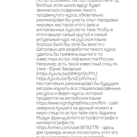
ПО, об особенностях постобработки и т.д.
Вообще, если школа вдруг будет
заниматься созданием такого
продвинутого курса, обязательно
рекомендовал бы учесть опыт передовых
мировых мастеров этого дела и
англоязычных курсов по теме. Чтобы в
итоге вышел самый крутой и самый
актуальный курс на русском языке.
Хорошо было бы, если бы вместе с
Шатровым для разработки такого курса
удалось бы привлечь еще кого-то
известных астро-пейзажистов России.
Например, есть такой известный спец по
теме - Юрий Звездный
(https://youtu.be/IdMHphDcPYU;
https://youtu.be/TpmZrpXVmuo).
Настоятельно рекомендовал бы будущим
авторам изучить все специализированные
ресурсы и видео-курсы, которые
продаются на английском языке:
https://www.nightlightsfilms.com/film - сайт
наверное лучшего на данный момент в
мире спеца по астро тайм-лапс Адриена
Модуи, французского астрофотографа и
кинематографиста.
https://vimeo.com/user38192176 - здесь,
для примера, можно посмотреть этот его