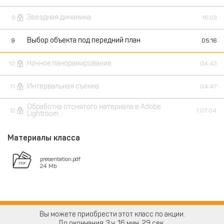
Звездная динамика
8
16:03
Выбор объекта под передний план
9
05:16
Ночное панорамирование
10
04:43
Интервальная съемка
11
04:47
Обработка отснятого материала в Adobe
12
1:07:04
Lightroom
Материалы класса
presentation.pdf
24 Mb
Вы можете приобрести этот класс по акции.
До окончания
3
16
29