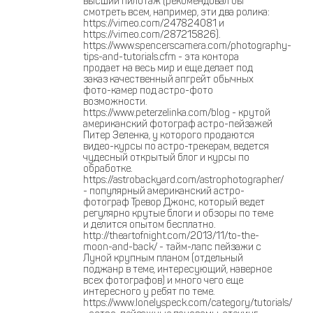
высший пилотаж (рекомендовал бы
смотреть всем, например, эти два ролика:
https://vimeo.com/247824081 и
https://vimeo.com/287215826).
https://www.spencerscamera.com/photography-
tips-and-tutorials.cfm - эта контора
продает на весь мир и еще делает под
заказ качественный апгрейт обычных
фото-камер под астро-фото
возможности.
https://www.peterzelinka.com/blog - крутой
американский фотограф астро-пейзажей
Питер Зеленка, у которого продаются
видео-курсы по астро-трекерам, ведется
чудесный открытый блог и курсы по
обработке.
https://astrobackyard.com/astrophotographer/
- популярный американский астро-
фотограф Тревор Джонс, который ведет
регулярно крутые блоги и обзоры по теме
и делится опытом бесплатно.
http://theartofnight.com/2013/11/to-the-
moon-and-back/ - тайм-лапс пейзажи с
Луной крупным планом (отдельный
поджанр в теме, интересующий, наверное
всех фотографов) и много чего еще
интересного у ребят по теме.
https://www.lonelyspeck.com/category/tutorials/