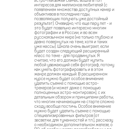
астро-пейзажей сейчас вошла в топ
интересов для миллионов любителей (с
появлением множества доступных камер и
объективов в последние годы,
позволяющих получать уже достойный
результат). Очевидно, что еще пару лет - и
это будет повально интересно многим
фотографам и в России, и во всем
русскоязычном мире (не только глубоко и
давно повернутых на теме, хотя и таких
уже массы). Школа очень выиграет, если
будет создан следующий расширенный
класс по теме - для продвинутых. Я
считаю, что его должен будет купить
любой уважающий себя фотограф, потому
как уметь фотографировать и в этом
жанре должен каждый. В расширенном
курсе нужно будет особое внимание
уделить съемке с помощью астро-
трекеров (и может даже с помощью
полноценных астро-монтировок), с их
детальным обзором и принципами работы,
что многим начинающим на старте сложно
сходу вообще постичь. Особое внимание
нужно будет уделить съемке с помощью
специализированных фильтров (от
засветки, для туманностей и т.п.), рассказу
о необходимом дополнительном железе, о