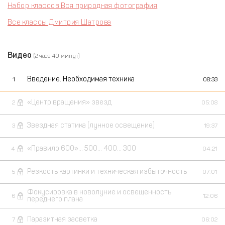
Набор классов Вся природная фотография
Все классы Дмитрия Шатрова
Видео
(2 часа 40 минут)
Введение. Необходимая техника
1
08:33
«Центр вращения» звезд
2
05:08
Звездная статика (лунное освещение)
3
19:37
«Правило 600»… 500… 400… 300
4
04:21
Резкость картинки и техническая избыточность
5
07:01
Фокусировка в новолуние и освещенность
6
12:06
переднего плана
Паразитная засветка
7
06:02