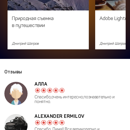
Природная съемка
Adobe Lightr
в путешествии
Дмитрий Шатров
Дмитрий Шатров
Отзывы
АЛЛА
Спасибо,очень интересно,познавательно и
понятно.
ALEXANDER ERMILOV
Спасибо, Дима!! Все великолепно и