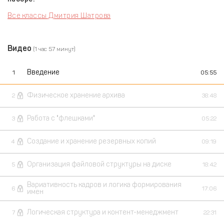
Все классы Дмитрия Шатрова
Видео
(1 час 57 минут)
Введение
1
05:55
Физическое хранение архива
2
38:48
Работа с "флешками"
3
05:22
Создание и хранение резервных копий
4
09:19
Организация файловой структуры на диске
5
18:42
Вариативность кадров и логика формирования
6
17:06
имен
Логическая структура и контент-менеджмент
7
22:31