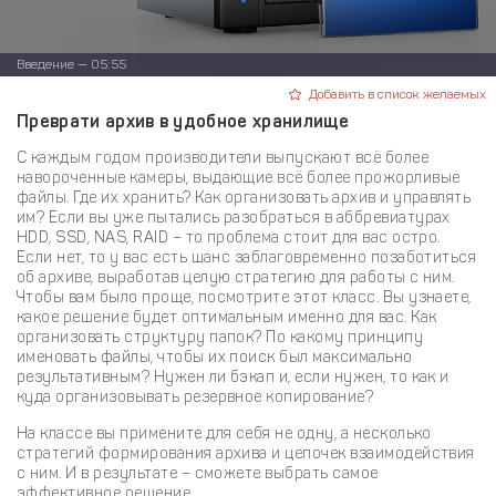
Введение — 05:55
Добавить в список желаемых
Преврати архив в удобное хранилище
С каждым годом производители выпускают всё более
навороченные камеры, выдающие всё более прожорливые
файлы. Где их хранить? Как организовать архив и управлять
им? Если вы уже пытались разобраться в аббревиатурах
HDD, SSD, NAS, RAID – то проблема стоит для вас остро.
Если нет, то у вас есть шанс заблаговременно позаботиться
об архиве, выработав целую стратегию для работы с ним.
Чтобы вам было проще, посмотрите этот класс. Вы узнаете,
какое решение будет оптимальным именно для вас. Как
организовать структуру папок? По какому принципу
именовать файлы, чтобы их поиск был максимально
результативным? Нужен ли бэкап и, если нужен, то как и
куда организовывать резервное копирование?
На классе вы примените для себя не одну, а несколько
стратегий формирования архива и цепочек взаимодействия
с ним. И в результате – сможете выбрать самое
эффективное решение.