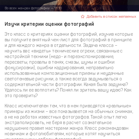
Во всех жанрах фотографии — 11:18
Добавить в список желаемых
Изучи критерии оценки фотографий
Это класс о критериях оценки фотографий, изучив которые
вы получите внятный чек-лист для фотографий в принципе
и для каждого жанра в отдельности. Задача класса –
научить вас «видеть» технические огрехи, связанные с
настройкой техники (недо- и переэкспонирование,
пересветы, провалы в тенях, смазы, шумы и ошибки
фокусировки), ошибки кадрирования, неправильно
использованные композиционные приемы и неудачные
светотеневые рисунки, а также всегда задумываться о
содержательной части фотографии. Какая была задумка?
Удалось ли ее воплотить? Понял ли зритель вашу идею? Как
это проверить?
Класс исключителен тем, что в нем приводятся «реальные»
примеры из жизни – все показывается на обычных снимках,
а не на работах известных фотографов. Такой опыт легко
экстраполировать, не беря в расчет сознательное
нарушение правил мастерами жанра. Класс рекомендован
новичкам и фотолюбителям, которые хотят научиться