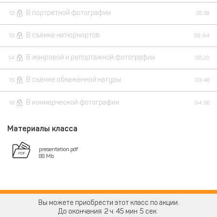
В портретной фотографии
12
28:39
В съёмке натюрмортов
13
09:44
В жанровой и репортажной фотографии
14
08:20
В съёмке обнажённой натуры
15
03:48
В коммерческой фотографии
16
04:36
Материалы класса
presentation.pdf
88 Mb
Вы можете приобрести этот класс по акции.
До окончания
2
45
4