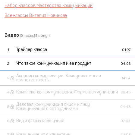
Набор классов Мастерство коммуникаций
Все классы Виталия Новикова
Видео
(0 часов 35 минут)
Трейлер класса
1
01:27
Что такое коммуникация и ее продукт
2
04:08
Аксиомы коммуникации. Коммуникативная
3
04:34
компетентность
Комплексная коммуникация. Формы коммуникации
4
02:45
Деловая коммуникация лицом к лицу.
5
04:45
Коммуникация с сотрудниками
Вид и форма совещания
6
02:44
Коммуникация с клиентами
7
03:06