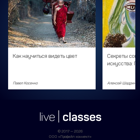
Как научиться видеть цвет
Секреты сов
искусства: П
Павел Косенко
Алексей Шадрин
© 2017 — 2026
ООО «Профайл коннект»