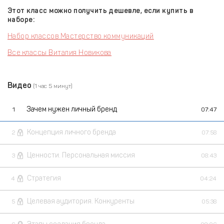
Этот класс можно получить дешевле, если купить в
наборе:
Набор классов Мастерство коммуникаций
Все классы Виталия Новикова
Видео
(1 час 5 минут)
Зачем нужен личный бренд
1
07:47
Концепция личного бренда
2
07:58
Ценности. Персональная миссия
3
08:43
Стратегия
4
04:24
Целевая аудитория. Конкуренты
5
05:38