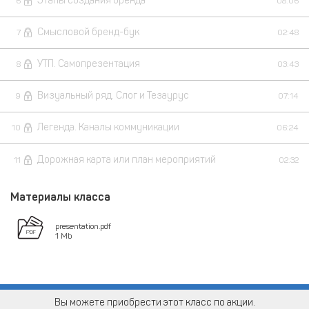
Этапы создания бренда
6
08:06
Смысловой бренд-бук
7
02:48
УТП. Самопрезентация
8
03:43
Визуальный ряд. Слог и Тезаурус
9
07:14
Легенда. Каналы коммуникации
10
06:24
Дорожная карта или план мероприятий
11
02:32
Материалы класса
presentation.pdf
1 Mb
Вы можете приобрести этот класс по акции.