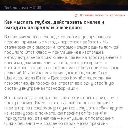
Трейлер класса — 01:28
Добавить в список желаемых
Как мыслить глубже, действовать смелее и
выходить за пределы очевидного
В условиях хаоса, неопределенности и ускоряющихся
перемен привычные методы перестают работать. Мы
сталкиваемся с вызовами, которые нельзя решить логикой
прошлого. Этот класс — приглашение в настоящее
интеллектуальное приключение, где вы не просто узнаете о
новой модели мышления, а пройдете путь героя — от
интуитивного поиска до рождения глубоко оригинальных
решений. Мы опираемся на мощные концепции Отто
Шармера, Карла Юнга и Джозефа Кэмпбелла, соединяя
психологию, философию и стратегию в одну стройную
систему внутренней трансформации.
Это занятие для тех, кто больше не хочет быть зрителем в
эпоху перемен. Вместо готовых шаблонов вы получите
навигатор по неведомому: научитесь слушать себя и других
на новом уровне, поймете, как перейти от "знания" к
"присутствию", от анализа — к интуиции, от повторения
чужих решений — к созданию своих. Через практики