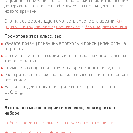
глубинного внимания, работу с воображением и творческим
доверием вы откроете в себе качества настоящего лидера
нового времени.
Этот класс рекомендуем смотреть вместе с классами
Как
управлять творческим вдохновением
и
Как создавать новое
.
Посмотрев этот класс, вы:
Узнаете, почему привычные подходы к поиску идей больше
не работают.
Освоите принципы теории U и путь героя как инструменты
трансформации.
Поймёте, как слушание влияет на креативность и лидерство.
Разберётесь в этапах творческого мышления и подготовке к
озарениям.
Научитесь действовать интуитивно и глубоко, а не по
шаблону.
—
Этот класс можно получить дешевле, если купить в
наборе:
Набор классов по развитию творческого потенциала
Все классы Анатолия Ясинского