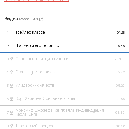
Видео
(2 часа 0 минут)
Трейлер класса
1
01:28
Шармер и его теория U
2
16:48
Основные принципы и шаги
3
20:00
Этапы пути теории U
4
05:42
7 лидерских качеств
5
05:29
Круг Хармона. Основные этапы
6
09:56
Мономиф Джозефа Кэмпбелла. Индивидуация
7
05:50
Карла Юнга
Творческий процесс
8
06:52