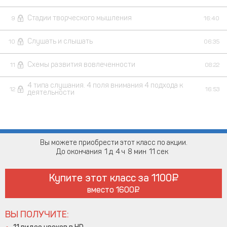
Стадии творческого мышления
9
16:40
Слушать и слышать
10
06:35
Схемы развития вовлеченности
11
08:22
4 типа слушания. 4 поля внимания 4 подхода к
12
16:53
деятельности
Вы можете приобрести этот класс по акции.
До окончания
1
4
8
10
Купите этот класс за
1100
вместо
1600
ВЫ ПОЛУЧИТЕ: