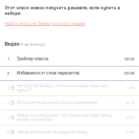
Этот класс можно получить дешевле, если купить в
наборе:
Набор классов Тайны русского языка
Видео
(1 час 9 минут)
Трейлер класса
1
02:05
Избавимся от слов-паразитов
2
05:09
Непростой выбор: опять или снова, надо или
3
12:38
нужно?
История необычных слов и выражений
4
22:16
Тайна произношения: постричь или подстричь,
5
12:55
капает или каплет
Тайна написания: на ощупь и наяву
6
10:34