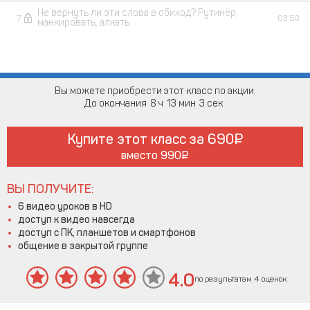
Не вернуть ли эти слова в обиход? Рутинёр,
7
03:50
манкировать, алкать
Вы можете приобрести этот класс по акции.
До окончания
8
13
2
Купите этот класс за
690
вместо
990
ВЫ ПОЛУЧИТЕ:
6 видео уроков в HD
доступ к видео навсегда
доступ с ПК, планшетов и смартфонов
общение в закрытой группе
4.0
по результатам 4 оценок