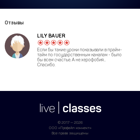
Отзывы
LILY BAUER
Если бы такие уроки показывали в прайм-
тайм по государственным каналам - было
бы всем счастье. А не херофобия...
Спасибо.
© 2017 — 2026
ООО «Профайл коннект»
Все права защищены