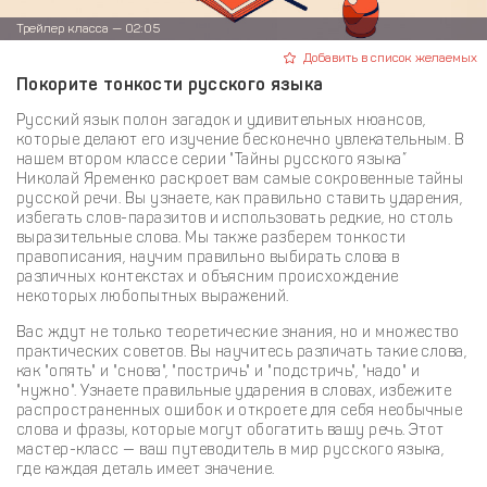
Трейлер класса — 02:05
Добавить в список желаемых
Покорите тонкости русского языка
Русский язык полон загадок и удивительных нюансов,
которые делают его изучение бесконечно увлекательным. В
нашем втором классе серии "Тайны русского языка”
Николай Яременко раскроет вам самые сокровенные тайны
русской речи. Вы узнаете, как правильно ставить ударения,
избегать слов-паразитов и использовать редкие, но столь
выразительные слова. Мы также разберем тонкости
правописания, научим правильно выбирать слова в
различных контекстах и объясним происхождение
некоторых любопытных выражений.
Вас ждут не только теоретические знания, но и множество
практических советов. Вы научитесь различать такие слова,
как "опять" и "снова", "постричь" и "подстричь", "надо" и
"нужно". Узнаете правильные ударения в словах, избежите
распространенных ошибок и откроете для себя необычные
слова и фразы, которые могут обогатить вашу речь. Этот
мастер-класс — ваш путеводитель в мир русского языка,
где каждая деталь имеет значение.