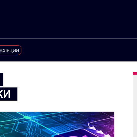
нсляции
КИ