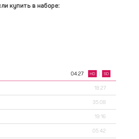
ли купить в наборе:
04:27
HD
SD
18:27
35:08
19:16
05:42