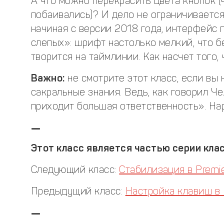
А что можно перекрасить цвета кнопок (
побаивались)? И дело не ограничиваетс
начиная с версии 2018 года, интерфейс 
слепых»: шрифт настолько мелкий, что бе
творится на таймлинии. Как насчет того
Важно:
не смотрите этот класс, если вы 
сакральные знания. Ведь, как говорил Ч
приходит большая ответственность». Hap
—
Этот класс является частью серии клас
Следующий класс:
Стабилизация в Premie
Предыдущий класс:
Настройка клавиш в 
—