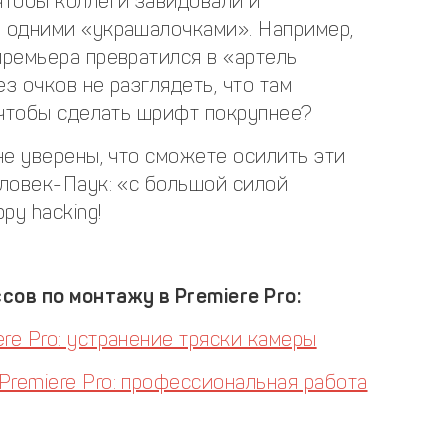
чтобы коллеги завидовали и
я одними «украшалочками». Например,
премьера превратился в «артель
з очков не разглядеть, что там
, чтобы сделать шрифт покрупнее?
не уверены, что сможете осилить эти
еловек-Паук: «с большой силой
py hacking!
сов по монтажу в Premiere Pro:
re Pro: устранение тряски камеры
Premiere Pro: профессиональная работа