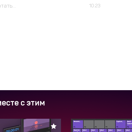
отать…
10:23
есте с этим