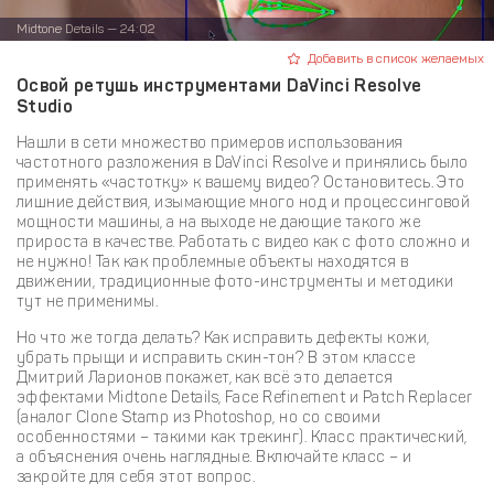
Midtone Details — 24:02
Добавить в список желаемых
Освой ретушь инструментами DaVinci Resolve
Studio
Нашли в сети множество примеров использования
частотного разложения в DaVinci Resolve и принялись было
применять «частотку» к вашему видео? Остановитесь. Это
лишние действия, изымающие много нод и процессинговой
мощности машины, а на выходе не дающие такого же
прироста в качестве. Работать с видео как с фото сложно и
не нужно! Так как проблемные объекты находятся в
движении, традиционные фото-инструменты и методики
тут не применимы.
Но что же тогда делать? Как исправить дефекты кожи,
убрать прыщи и исправить скин-тон? В этом классе
Дмитрий Ларионов покажет, как всё это делается
эффектами Midtone Details, Face Refinement и Patch Replacer
(аналог Clone Stamp из Photoshop, но со своими
особенностями – такими как трекинг). Класс практический,
а объяснения очень наглядные. Включайте класс – и
закройте для себя этот вопрос.