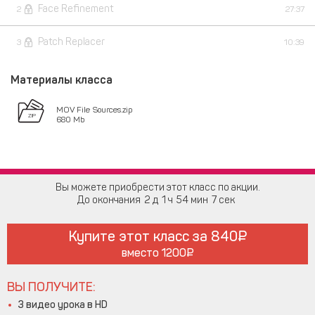
Face Refinement
2
27:37
Patch Replacer
3
10:39
Материалы класса
MOV File Sources.zip
680 Mb
Вы можете приобрести этот класс по акции.
До окончания
2
1
54
7
Купите этот класс за
840
вместо
1200
ВЫ ПОЛУЧИТЕ:
3 видео урока в HD