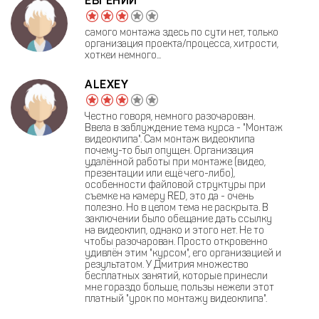
ЕВГЕНИЙ
самого монтажа здесь по сути нет, только
организация проекта/процесса, хитрости,
хоткеи немного...
ALEXEY
Честно говоря, немного разочарован.
Ввела в заблуждение тема курса - "Монтаж
видеоклипа". Сам монтаж видеоклипа
почему-то был опущен. Организация
удалённой работы при монтаже (видео,
презентации или ещё чего-либо),
особенности файловой структуры при
съемке на камеру RED, это да - очень
полезно. Но в целом тема не раскрыта. В
заключении было обещание дать ссылку
на видеоклип, однако и этого нет. Не то
чтобы разочарован. Просто откровенно
удивлён этим "курсом", его организацией и
результатом. У Дмитрия множество
бесплатных занятий, которые принесли
мне гораздо больше, пользы нежели этот
платный "урок по монтажу видеоклипа".