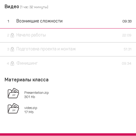
Видео
(1 час 32 минуты)
Возникшие сложности
1
09:33
Начало работы
2
22:09
Подготовка проекта и монтаж
3
51:31
Финишинг
4
09:34
Материалы класса
Presentation.zip
301 Kb
video.zip
17 Mb