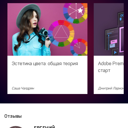
Эстетика цвета: общая теория
Adobe Premie
старт
Саша Чалдрян
Дмитрий Ларионов
Отзывы