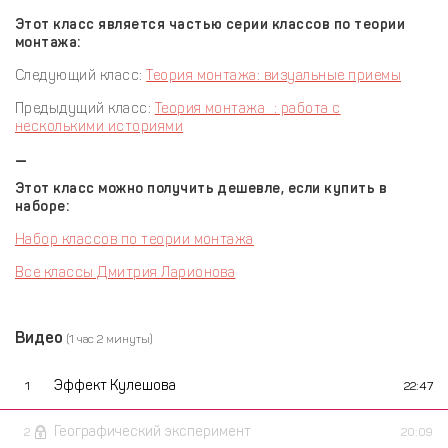
Этот класс является частью серии классов по теории
монтажа:
Следующий класс:
Теория монтажа: визуальные приемы
Предыдущий класс:
Теория монтажа : работа с
несколькими историями
—
Этот класс можно получить дешевле, если купить в
наборе:
Набор классов по теории монтажа
Все классы Дмитрия Ларионова
Видео
(1 час 2 минуты)
Эффект Кулешова
1
22:47
Географический эксперимент
2
20:09