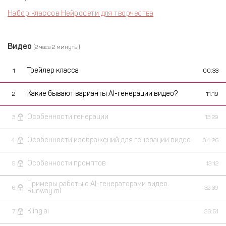
Набор классов Нейросети для творчества
Видео
(2 часа 2 минуты)
Трейлер класса
1
00:33
Какие бывают варианты AI-генерации видео?
2
11:19
Особенности генерации
3
13:29
Особенности изображений для генерации видео
4
04:26
Особенности промптов
5
13:12
Примеры работы с AI-генераторами видео.
6
32:39
Runway.ml
Kling.ai
7
36:51