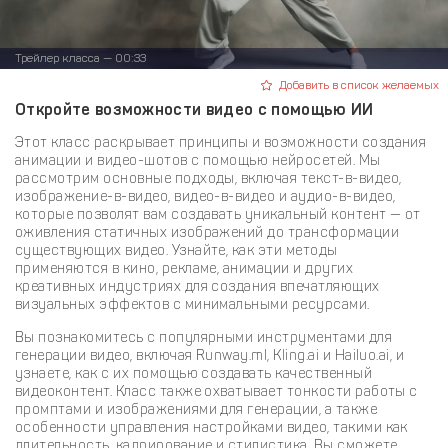
Трейлер класса — 00:33
Добавить в список желаемых
Откройте возможности видео с помощью ИИ
Этот класс раскрывает принципы и возможности создания
анимации и видео-шотов с помощью нейросетей. Мы
рассмотрим основные подходы, включая текст-в-видео,
изображение-в-видео, видео-в-видео и аудио-в-видео,
которые позволят вам создавать уникальный контент — от
оживления статичных изображений до трансформации
существующих видео. Узнайте, как эти методы
применяются в кино, рекламе, анимации и других
креативных индустриях для создания впечатляющих
визуальных эффектов с минимальными ресурсами.
Вы познакомитесь с популярными инструментами для
генерации видео, включая Runway.ml, Kling.ai и Hailuo.ai, и
узнаете, как с их помощью создавать качественный
видеоконтент. Класс также охватывает тонкости работы с
промптами и изображениями для генерации, а также
особенности управления настройками видео, такими как
длительность, кадрирование и стилистика. Вы сможете