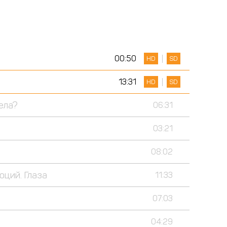
00:50
HD
SD
13:31
HD
SD
ела?
06:31
03:21
08:02
ций. Глаза
11:33
07:03
04:29