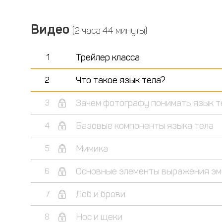
Видео
(2 часа 44 минуты)
Трейлер класса
1
Что такое язык тела?
2
Зачем фотографу понимать язык т
3
Базовые компоненты языка тела
4
Мимика
5
Основные элементы выражения эмо
6
Лоб и брови
7
Нос и щеки
8