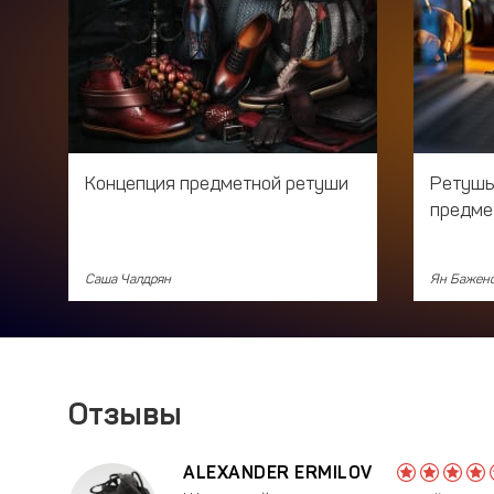
Концепция предметной ретуши
Ретушь
предме
Саша Чалдрян
Ян Бажен
Отзывы
ALEXANDER ERMILOV