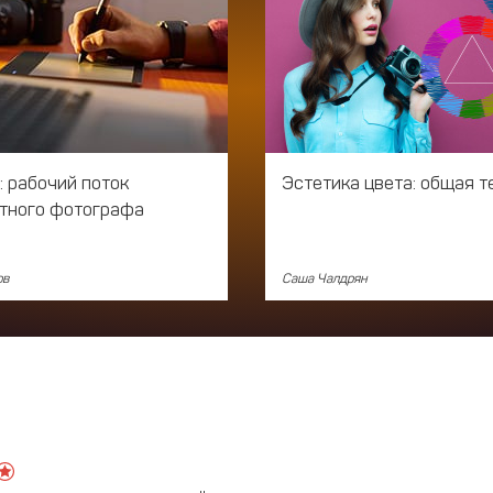
: рабочий поток
Эстетика цвета: общая т
тного фотографа
ов
Саша Чалдрян