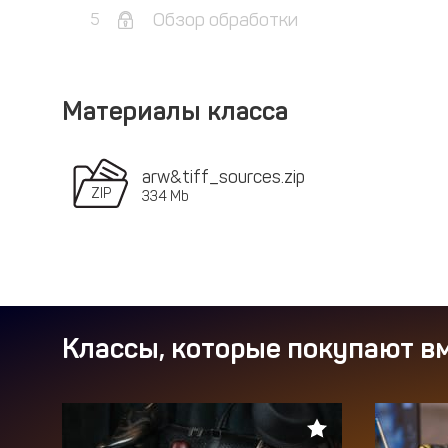
Обзор обработки
5
Материалы класса
arw&tiff_sources.zip
334 Mb
Классы, которые покупают вм