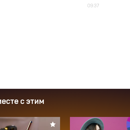
09:37
есте с этим