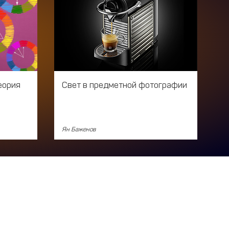
еория
Свет в предметной фотографии
Ян Баженов