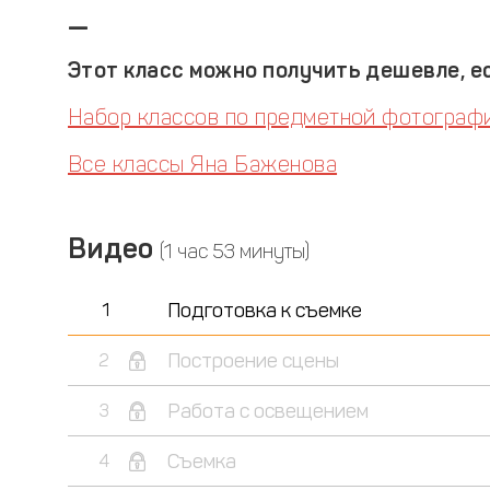
—
Этот класс можно получить дешевле, ес
Набор классов по предметной фотограф
Все классы Яна Баженова
Видео
(1 час 53 минуты)
Подготовка к съемке
1
Построение сцены
2
Работа с освещением
3
Съемка
4