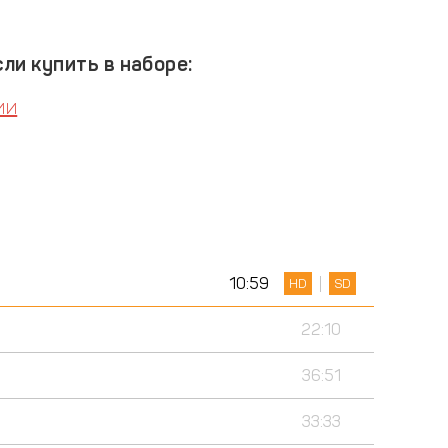
ли купить в наборе:
ии
10:59
HD
SD
22:10
36:51
33:33