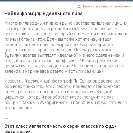
Добавить в список желаемых
Найди формулу идеального пива
Многомиллиардный пивной рынок всегда привлекал лучших
фотографов. Существует даже отдельная профессия –
beer-стилист – человек, который занимается исключительно
пивным стайлингом. Если вы тоже хотите научиться
снимать ледяное пиво на жарких пляжах, вам придется
узнать секреты профессионалов. Почему рекламные
бутылки всегда выглядят идеально? Из чего сделан иней и
как добиться «морозного» эффекта? Какие требования
предъявляют лидеры индустрии? Как снимать прозрачное,
зеленое и коричневое стекло – есть ли разница?
Известный рекламный фотограф Ян Баженов расскажет
обо всех тонкостях этой работы, проведет стайлинг-сет,
съемку и ретушь полученного изображения. Каждый
учащийся, который приобретет класс, получит также
получит также RAW-оригиналы и послойный файл готового
изображения.
—
Этот класс является частью серии классов по фуд-
фотографии: