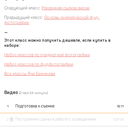
Следующий класс:
Рекламная съемка виски
Предыдущий класс:
Основы коммерческой фуд-
фотографии
—
Этот класс можно получить дешевле, если купить в
наборе:
Набор классов по предметной фотографии
Набор классов по фудфотографии
Все классы Яна Баженова
Видео
(2 часа 54 минуты)
Подготовка к съемке
1
18:11
Построение сцены и работа с освещением
2
1:23:05