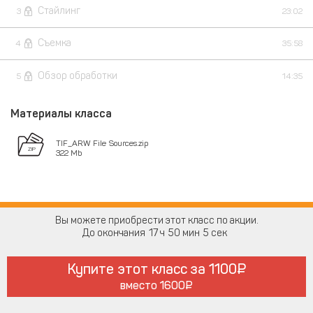
Стайлинг
3
23:02
Съемка
4
35:58
Обзор обработки
5
14:35
Материалы класса
TIF_ARW File Sources.zip
322 Mb
Вы можете приобрести этот класс по акции.
До окончания
17
50
4
Купите этот класс за
1100
вместо
1600