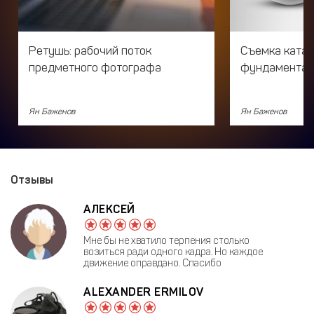
Ретушь: рабочий поток
Съемка катал
предметного фотографа
фундаментал
Ян Баженов
Ян Баженов
Отзывы
АЛЕКСЕЙ
Мне бы не хватило терпения столько
возиться ради одного кадра. Но каждое
движение оправдано. Спасибо
ALEXANDER ERMILOV