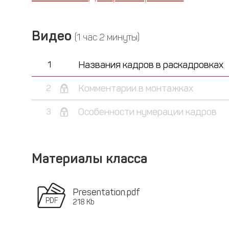
Видео
(1 час 2 минуты)
Названия кадров в раскадровках
1
Комментарии в монтажках
2
Особенности нумерации кадров
3
Материалы класса
Presentation.pdf
218 Kb