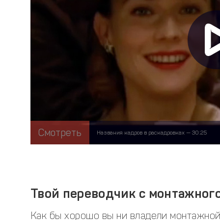
Смотреть
Названия кадров в раскадровках — 30:25
Твой переводчик с монтажног
Как бы хорошо вы ни владели монтажной